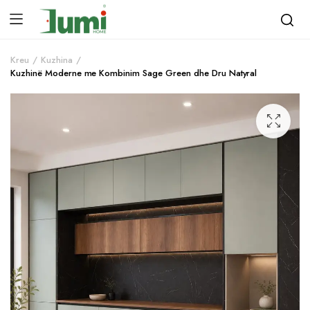
Kreu
Kuzhina
Kuzhinë Moderne me Kombinim Sage Green dhe Dru Natyral