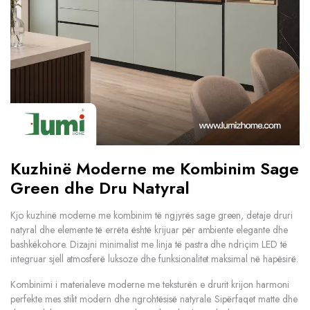
Kuzhinë Moderne me Kombinim Sage
Green dhe Dru Natyral
Kjo kuzhinë moderne me kombinim të ngjyrës sage green, detaje druri
natyral dhe elemente të errëta është krijuar për ambiente elegante dhe
bashkëkohore. Dizajni minimalist me linja të pastra dhe ndriçim LED të
integruar sjell atmosferë luksoze dhe funksionalitet maksimal në hapësirë.
Kombinimi i materialeve moderne me teksturën e drurit krijon harmoni
perfekte mes stilit modern dhe ngrohtësisë natyrale. Sipërfaqet matte dhe